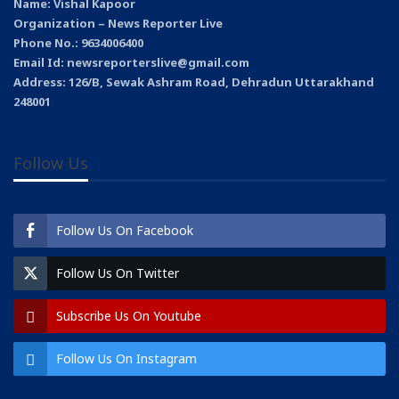
Name: Vishal Kapoor
Organization – News Reporter Live
Phone No.: 9634006400
Email Id: newsreporterslive@gmail.com
Address: 126/B, Sewak Ashram Road, Dehradun Uttarakhand
248001
Follow Us
Follow Us On Facebook
Follow Us On Twitter
Subscribe Us On Youtube
Follow Us On Instagram