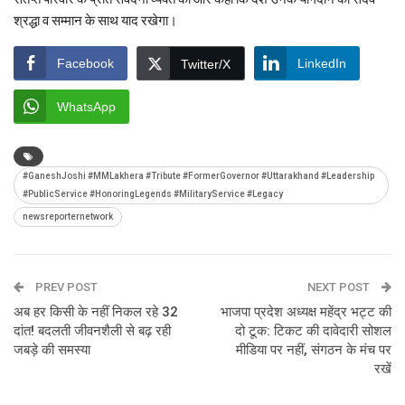
श्रद्धा व सम्मान के साथ याद रखेगा।
Facebook
LinkedIn
Twitter/X
WhatsApp
#GaneshJoshi #MMLakhera #Tribute #FormerGovernor #Uttarakhand #Leadership
#PublicService #HonoringLegends #MilitaryService #Legacy
newsreporternetwork
PREV POST
NEXT POST
अब हर किसी के नहीं निकल रहे 32
भाजपा प्रदेश अध्यक्ष महेंद्र भट्ट की
दांत! बदलती जीवनशैली से बढ़ रही
दो टूक: टिकट की दावेदारी सोशल
जबड़े की समस्या
मीडिया पर नहीं, संगठन के मंच पर
रखें