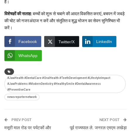
हैं।
विशेषज्ञों की सलाह:
बच्चों को शुरू से चबाने की आदत विकसित कराएं, बचपन में जबड़े
की चोट को नजरअंदाज न करें और संतुलित व शुद्ध भोजन का सेवन सुनिश्चित भी
करें।
Facebook
LinkedIn
Twitter/X
WhatsApp
#JawHealth #DentalCare #OralHealth #TeethDevelopment #LifestyleImpact
#JawProblems #ModernDentistry #HealthySmile #DentalAwareness
#PreventiveCare
newsreporternetwork
PREV POST
NEXT POST
मसूरी माल रोड पर पर्यटकों और
पूर्व राज्यपाल ले. जनरल एमएम लखेड़ा