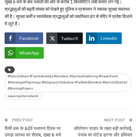
सुबह 6 बजे के बाद भवाली की ओर से करीब 1 किलोमीटर लंबी कतार लग गई।
श्रद्धालुओं की बढ़ती संख्या को देखते हुए पुलिस व प्रशासन ने व्यापक सुरक्षा व्यवस्था
की है। सुरक्षा कर्मी व स्वयंसेवक श्रद्धालुओं को व्यवस्थित ढंग से मंदिर में प्रवेश दिलाने
में जुटे हैं।
Facebook
LinkedIn
Twitter/X
WhatsApp
#KainchiDham #FoundationDay #Devotees #SpiritualGathering #PrayerEvent
#HimalayanPilgrimage #ReligiousCelebration #FaithAndDevotion #KainchiDham62
#MorningPrayers
newsreporternetwork
PREV POST
NEXT POST
कैंची धाम के 62वें स्थापना दिवस पर
ऑपरेशन प्रहार के तहत बड़ी कार्रवाई,
उमड़ा आस्था का सैलाब, सुबह 6 बजे
पंजाब का वांटेड ड्रग्स और हथियार