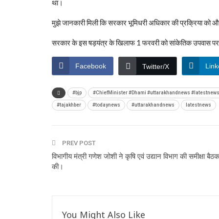
था।
मुझे जानकारी मिली कि सरकार भूमिधरी अधिकार की प्रक्रिया को और 
सरकार के इस षड़यंत्र के खिलाफ 1 फरवरी को सांकेतिक उपवास पर ब
Facebook
Link
Twitter/X
#bjp
#ChiefMinister #Dhami #uttarakhandnews #latestnew
#tajakhber
#todaynews
#uttarakhandnews
latestnews
PREV POST
विभागीय मंत्री गणेश जोशी ने कृषि एवं उद्यान विभाग की समीक्षा बैठ
की।
You Might Also Like