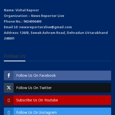
Name: Vishal Kapoor
Organization – News Reporter Live
Phone No.: 9634006400
Email Id: newsreporterslive@gmail.com
Address: 126/B, Sewak Ashram Road, Dehradun Uttarakhand
248001
Follow Us
Follow Us On Facebook
Follow Us On Twitter
Subscribe Us On Youtube
Follow Us On Instagram