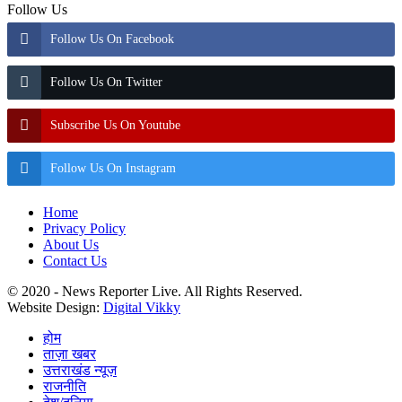
Follow Us
Follow Us On Facebook
Follow Us On Twitter
Subscribe Us On Youtube
Follow Us On Instagram
Home
Privacy Policy
About Us
Contact Us
© 2020 - News Reporter Live. All Rights Reserved.
Website Design:
Digital Vikky
होम
ताज़ा खबर
उत्तराखंड न्यूज़
राजनीति