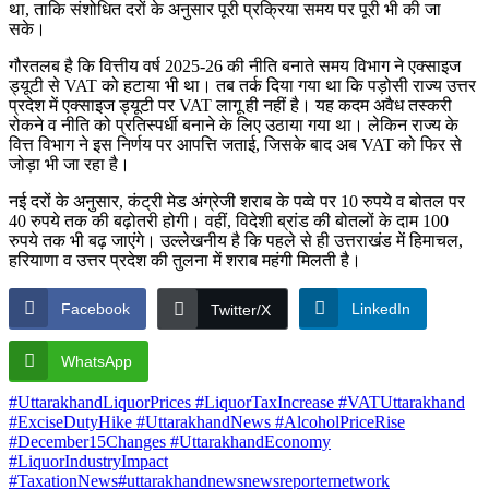
था, ताकि संशोधित दरों के अनुसार पूरी प्रक्रिया समय पर पूरी भी की जा
सके।
गौरतलब है कि वित्तीय वर्ष 2025-26 की नीति बनाते समय विभाग ने एक्साइज
ड्यूटी से VAT को हटाया भी था। तब तर्क दिया गया था कि पड़ोसी राज्य उत्तर
प्रदेश में एक्साइज ड्यूटी पर VAT लागू ही नहीं है। यह कदम अवैध तस्करी
रोकने व नीति को प्रतिस्पर्धी बनाने के लिए उठाया गया था। लेकिन राज्य के
वित्त विभाग ने इस निर्णय पर आपत्ति जताई, जिसके बाद अब VAT को फिर से
जोड़ा भी जा रहा है।
नई दरों के अनुसार, कंट्री मेड अंग्रेजी शराब के पव्वे पर 10 रुपये व बोतल पर
40 रुपये तक की बढ़ोतरी होगी। वहीं, विदेशी ब्रांड की बोतलों के दाम 100
रुपये तक भी बढ़ जाएंगे। उल्लेखनीय है कि पहले से ही उत्तराखंड में हिमाचल,
हरियाणा व उत्तर प्रदेश की तुलना में शराब महंगी मिलती है।
Facebook
LinkedIn
Twitter/X
WhatsApp
#UttarakhandLiquorPrices #LiquorTaxIncrease #VATUttarakhand
#ExciseDutyHike #UttarakhandNews #AlcoholPriceRise
#December15Changes #UttarakhandEconomy
#LiquorIndustryImpact
#TaxationNews
#uttarakhandnews
newsreporternetwork