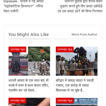
Dasouni : प्रदेश में नई आपदा
प्रेमनग पुलिस द्वारा शराब पीकर
“ब्यूरोक्रेटिक डिजास्टर” -गरिमा
हुड़दंग करते हुये तीन छात्र UPES
मेहरा दसौनी
एंव एक छात्र UIT को किया गिरफ्तार
You Might Also Like
More From Author
उत्तराखंड न्यूज़
उत्तराखंड न्यूज़
धराली आपदा के एक साल बाद भी
हरिद्वार में कांवड़ यात्रा ने पकड़ी
मलबे में दफ्न है कल्प केदार मंदिर,
रफ्तार, एक करोड़ से ज्यादा
ग्रामीण कर रहे देवता…
शिवभक्त ले जा चुके हैं…
उत्तराखंड न्यूज़
उत्तराखंड न्यूज़