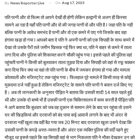
On
Aug 17, 2023
By
News Reporter Live
पति पत्नी और वो फिल्म तो आपने देखी ही होगी लेकिन हल्द्वानी से अलग ही किस्सा
सामने आ रहा है यहाँ पति पत्नी और वो की जगह पत्नी वो और पति है I जहा पति के नही
बल्कि पत्नी के आवेध समभंद है पत्नी और वो एक कमरे में पाए गये जिसके बाद वहा
हंगामा खड़ा हो गया I आपको बता दे पति ने अपनी पत्नी को एक सिपाही के साथ कमरे में
देखा तो उसके पैरों तले जमीन खिसक गई फिर क्या था, पति ने बाहर से कमरे में ताला
लगा दिया और पुलिस को शिकायत करने चौकी पहुंच गया I इससे पहले की पुलिस वहां
पहुंचती पत्नी ने किसी को बुलवाकर ताला तुड़वा दिया और सिपाही को वहां से रफू चक्कर
करा दिया फिर क्या था वहां तो पति पत्नी के बीच में जमकर हंगामा हो गया और मामला
कोतवाली और मजिस्ट्रेट तक पहुंच गया। फिलहाल पूरे मामले में किसी तरह से कोई
मुकदमा दर्ज नहीं हुआ है लेकिन मजिस्ट्रेट के सामने पति पत्नी ने बयान दर्ज किए गए
है। अब तो जानकारी के अनुसार पीड़ित ने बताया कि उसकी शादी 14 साल पहले हुई
थी और उसके दो बच्चे भी हैं उसकी पत्नी एक चिकित्सालय में काम करती है पीड़ित पति
ने आगे बताया कि बुधवार को जब वह दुकान से सामान लेने के बाद घर पहुंचा तो उसने
घर की खिड़कियां और दरवाजों को बंद पाया कई आवाजें लगाने के बाद भी अंदर से
दरवाजा नहीं खुला तब वहीं बैठ गया जब 20 मिनट बाद दरवाजा खुला उसने देखा कि
उसकी पत्नी के कपड़े अस्त-व्यस्त हैं और अंदर एक व्यक्ति पुलिस की वर्दी पहने हुए
मौजूद था इससे पहले कि वह सिपाही वहां से भाग निकलता पति ने मौका देखकर उन को