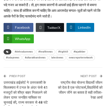
भद्दे नजर आ सकते हैं। तो, इन तमाम कारणों से आपको हाई हील्स पहनने से बचना
चाहिए। साथ ही कोशिश करनी चाहिए कि आप आरामदेह चप्पल-जूतों को पहनें जो कि
आपके पैरों के लिए फायदेमंद माने जाते हैं।
Facebook
LinkedIn
Twitter/X
WhatsApp
#dehradunnews
#healthnews
#highhill
#tajakhber
#todaynews
#uttarakhandnews
latestnews
newsreporternetwork
PREV POST
NEXT POST
उत्तराखंड हाईकोर्ट ने उत्तरकाशी के
राष्ट्रीय सेवा योजना विद्यार्थी जीवन
सिलक्यारा में टनल के अंदर फंसे 41
को देता है एक प्लेटफार्म,विद्यार्थियों को
मजदूरों को शीघ्र बाहर निकालने को
जीवन जीने का बताता है सही तरीका-
लेकर दायर जनहित याचिका पर
रेखा आर्या
सुनवाई की, राज्य सरकार से 48 घंटे