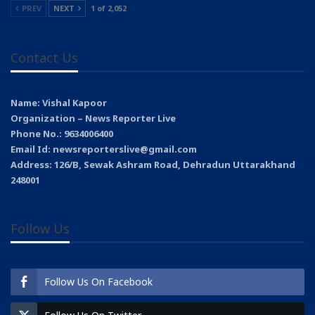
PREV
NEXT
1 of 2,052
Contact Us
Name: Vishal Kapoor
Organization – News Reporter Live
Phone No.: 9634006400
Email Id: newsreporterslive@gmail.com
Address: 126/B, Sewak Ashram Road, Dehradun Uttarakhand
248001
Follow Us
Follow Us On Facebook