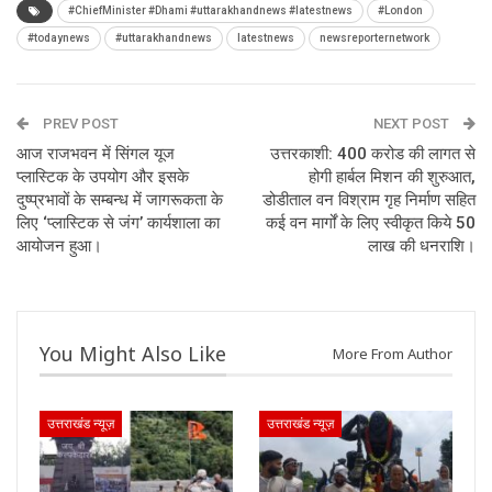
#ChiefMinister #Dhami #uttarakhandnews #latestnews
#London
#todaynews
#uttarakhandnews
latestnews
newsreporternetwork
PREV POST
NEXT POST
आज राजभवन में सिंगल यूज
उत्तरकाशी: 400 करोड की लागत से
प्लास्टिक के उपयोग और इसके
होगी हार्बल मिशन की शुरुआत,
दुष्प्रभावों के सम्बन्ध में जागरूकता के
डोडीताल वन विश्राम गृह निर्माण सहित
लिए ‘प्लास्टिक से जंग’ कार्यशाला का
कई वन मार्गों के लिए स्वीकृत किये 50
आयोजन हुआ।
लाख की धनराशि।
You Might Also Like
More From Author
उत्तराखंड न्यूज़
उत्तराखंड न्यूज़