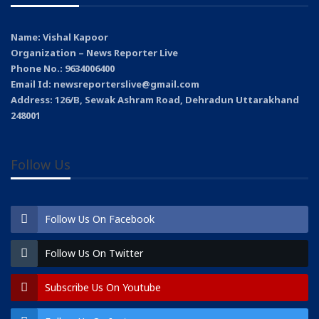
Name: Vishal Kapoor
Organization – News Reporter Live
Phone No.: 9634006400
Email Id: newsreporterslive@gmail.com
Address: 126/B, Sewak Ashram Road, Dehradun Uttarakhand
248001
Follow Us
Follow Us On Facebook
Follow Us On Twitter
Subscribe Us On Youtube