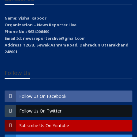
Name: Vishal Kapoor
Organization – News Reporter Live
Phone No.: 9634006400
Email Id: newsreporterslive@gmail.com
Address: 126/B, Sewak Ashram Road, Dehradun Uttarakhand
248001
Follow Us
Follow Us On Facebook
Follow Us On Twitter
Subscribe Us On Youtube