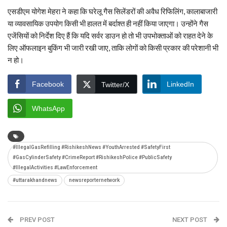
एसडीएम योगेश मेहरा ने कहा कि घरेलू गैस सिलेंडरों की अवैध रिफिलिंग, कालाबाजारी
या व्यावसायिक उपयोग किसी भी हालत में बर्दाश्त ही नहीं किया जाएगा। उन्होंने गैस
एजेंसियों को निर्देश दिए हैं कि यदि सर्वर डाउन हो तो भी उपभोक्ताओं को राहत देने के
लिए ऑफलाइन बुकिंग भी जारी रखी जाए, ताकि लोगों को किसी प्रकार की परेशानी भी
न हो।
Facebook
LinkedIn
Twitter/X
WhatsApp
#IllegalGasRefilling #RishikeshNews #YouthArrested #SafetyFirst
#GasCylinderSafety #CrimeReport #RishikeshPolice #PublicSafety
#IllegalActivities #LawEnforcement
#uttarakhandnews
newsreporternetwork
PREV POST
NEXT POST