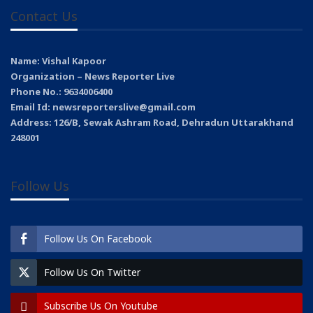
Contact Us
Name: Vishal Kapoor
Organization – News Reporter Live
Phone No.: 9634006400
Email Id: newsreporterslive@gmail.com
Address: 126/B, Sewak Ashram Road, Dehradun Uttarakhand
248001
Follow Us
Follow Us On Facebook
Follow Us On Twitter
Subscribe Us On Youtube