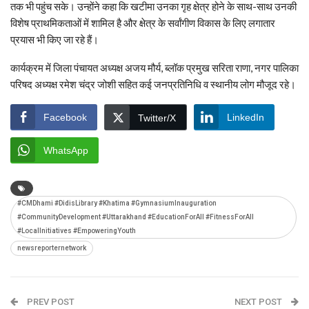
तक भी पहुंच सके। उन्होंने कहा कि खटीमा उनका गृह क्षेत्र होने के साथ-साथ उनकी
विशेष प्राथमिकताओं में शामिल है और क्षेत्र के सर्वांगीण विकास के लिए लगातार
प्रयास भी किए जा रहे हैं।
कार्यक्रम में जिला पंचायत अध्यक्ष अजय मौर्य, ब्लॉक प्रमुख सरिता राणा, नगर पालिका
परिषद अध्यक्ष रमेश चंद्र जोशी सहित कई जनप्रतिनिधि व स्थानीय लोग मौजूद रहे।
Facebook
LinkedIn
Twitter/X
WhatsApp
#CMDhami #DidisLibrary #Khatima #GymnasiumInauguration
#CommunityDevelopment #Uttarakhand #EducationForAll #FitnessForAll
#LocalInitiatives #EmpoweringYouth
newsreporternetwork
PREV POST
NEXT POST