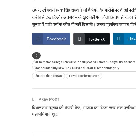
उधर, पूर्व मंत्री हरक सिंह रावत ने भी चैंपियन के आरोपों पर तीखी प्
करीब से देखा है और अक्सर उन्हें खुद नहीं पता होता कि क्या ही कहना 
चुनाव में भारी मतों से जीत भी नहीं दिलाती। उनके मुताबिक समाज भी चै
Facebook
Link
Twitter/X
#ChampionsAllegations #PoliticalUproar #GaneshGodiyal #MahendraB
#AccountabilityInPolitics #JusticeForAll #ElectionIntegrity
#uttarakhandnews
newsreporternetwork
PREV POST
विधानसभा चुनाव की तैयारी तेज, भाजपा का मंडल स्तर तक प्रशिक्ष
महाअभियान शुरू