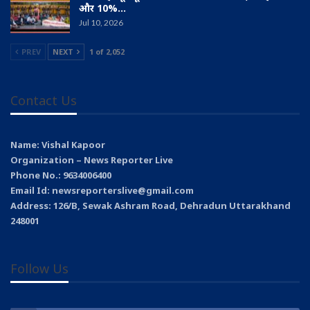
और 10%…
Jul 10, 2026
PREV
NEXT
1 of 2,052
Contact Us
Name: Vishal Kapoor
Organization – News Reporter Live
Phone No.: 9634006400
Email Id: newsreporterslive@gmail.com
Address: 126/B, Sewak Ashram Road, Dehradun Uttarakhand
248001
Follow Us