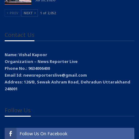
PREV
NEXT
1 of 2,052
Contact Us
Name: Vishal Kapoor
Organization – News Reporter Live
Phone No.: 9634006400
Email Id: newsreporterslive@gmail.com
Address: 126/B, Sewak Ashram Road, Dehradun Uttarakhand
248001
Follow Us
Follow Us On Facebook