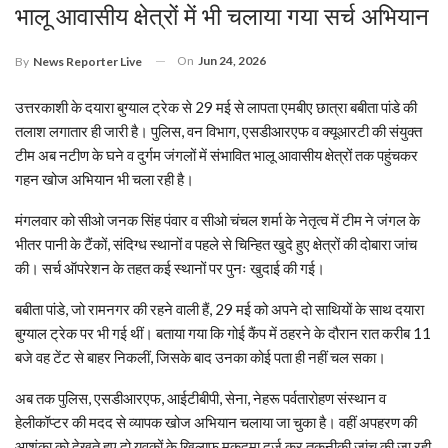
भालू आवासीय क्षेत्रों में भी चलाया गया सर्च अभियान
On
Jun 24, 2026
By
News Reporter Live
उत्तरकाशी के दयारा बुग्याल ट्रेक से 29 मई से लापता एमबीए छात्रा बबीता पांडे की
तलाश लगातार ही जारी है। पुलिस, वन विभाग, एसडीआरएफ व क्यूआरटी की संयुक्त
टीम अब नटीण के घने व दुर्गम जंगलों में संभावित भालू आवासीय क्षेत्रों तक पहुंचकर
गहन खोज अभियान भी चला रही है।
मंगलवार को सीओ जनक सिंह पंवार व सीओ चंचल शर्मा के नेतृत्व में टीम ने जंगल के
भीतर पानी के टैंकों, संदिग्ध स्थानों व पहले से चिन्हित खुदे हुए क्षेत्रों की दोबारा जांच
की। सर्च ऑपरेशन के तहत कई स्थानों पर पुनः खुदाई की गई।
बबीता पांडे, जो रामनगर की रहने वाली हैं, 29 मई को अपने दो साथियों के साथ दयारा
बुग्याल ट्रेक पर भी गई थीं। बताया गया कि गोई कैंप में ठहरने के दौरान रात करीब 11
बजे वह टेंट से बाहर निकलीं, जिसके बाद उनका कोई पता ही नहीं चल सका।
अब तक पुलिस, एसडीआरएफ, आईटीबीपी, सेना, नेहरू पर्वतारोहण संस्थान व
हेलीकॉप्टर की मदद से व्यापक खोज अभियान चलाया जा चुका है। वहीं अपहरण की
आशंका को देखते हुए दो युवकों के खिलाफ मुकदमा दर्ज कर तकनीकी जांच की जा रही