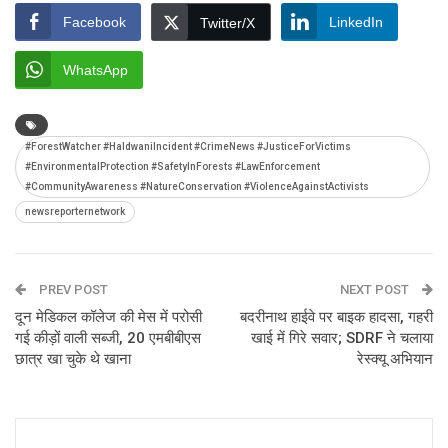
Facebook
LinkedIn
Twitter/X
WhatsApp
#ForestWatcher #HaldwaniIncident #CrimeNews #JusticeForVictims
#EnvironmentalProtection #SafetyInForests #LawEnforcement
#CommunityAwareness #NatureConservation #ViolenceAgainstActivists
newsreporternetwork
PREV POST
NEXT POST
दून मेडिकल कॉलेज की मेस में परोसी
बदरीनाथ हाईवे पर बाइक हादसा, गहरी
गई कीड़ों वाली सब्जी, 20 एमबीबीएस
खाई में गिरे सवार; SDRF ने चलाया
छात्र खा चुके थे खाना
रेस्क्यू अभियान