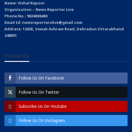
Name: Vishal Kapoor
Organization – News Reporter Live
Phone No.: 9634006400
Email Id: newsreporterslive@gmail.com
Address: 126/B, Sewak Ashram Road, Dehradun Uttarakhand
248001
Follow Us
Follow Us On Facebook
Follow Us On Twitter
Subscribe Us On Youtube
Follow Us On Instagram