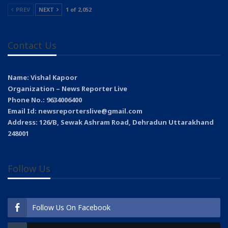
PREV
NEXT
1 of 2,052
Contact Us
Name: Vishal Kapoor
Organization – News Reporter Live
Phone No.: 9634006400
Email Id: newsreporterslive@gmail.com
Address: 126/B, Sewak Ashram Road, Dehradun Uttarakhand
248001
Follow Us
Follow Us On Facebook