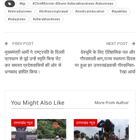
#bjp
#ChiefMinister #Dhami #uttarakhandnews #latestnews
#dehradunnews
#drdhansinghrawat
#medicaleducation
#tajakhber
#todaynews
#uttarakhandnews
PREV POST
NEXT POST
मुख्यमंत्री धामी ने राष्ट्रपति के दिल्ली
देवभूमि के लिए ऐतिहासिक पल और
प्रस्थान से पूर्व उन्हें स्मृति चिन्ह भेंट
गौरवशाली क्षण,राज्य स्थापना दिवस
कर समस्त प्रदेशवासियों की ओर से
पर हुआ हर उत्तराखंडवासी गौरवान्वित-
धन्यवाद ज्ञापित किया।
रेखा आर्या
You Might Also Like
More From Author
उत्तराखंड न्यूज़
उत्तराखंड न्यूज़