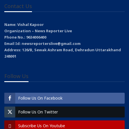
Contact Us
Name: Vishal Kapoor
Organization – News Reporter Live
Phone No.: 9634006400
Email Id: newsreporterslive@gmail.com
Address: 126/B, Sewak Ashram Road, Dehradun Uttarakhand
248001
Follow Us
Follow Us On Facebook
Follow Us On Twitter
Subscribe Us On Youtube