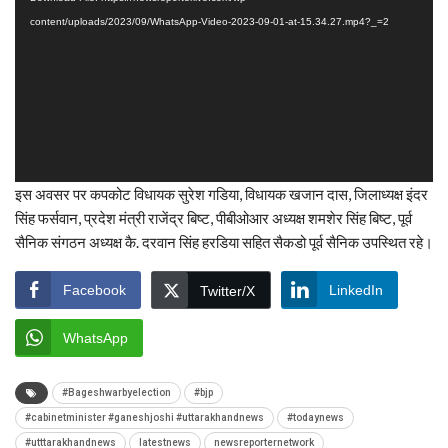
content/uploads/2023/09/WhatsApp-Video-2023-09-01-at-15.34.27.mp4?_=2
इस अवसर पर कपकोट विधायक सुरेश गडिया, विधायक खजान दास, जिलाध्यक्ष इंदर
सिंह फर्सवान, प्रदेश मंत्री राजेंद्र बिष्ट, पीबीओआर अध्यक्ष शमशेर सिंह बिष्ट, पूर्व
सैनिक संगठन अध्यक्ष कै. दरवान सिंह हरडिया सहित सैकडो पूर्व सैनिक उपस्थित रहे।
Facebook
LinkedIn
Twitter/X
WhatsApp
#Bageshwarbyelection
#bjp
#cabinetminister #ganeshjoshi #uttarakhandnews
#todaynews
#utttarakhandnews
latestnews
newsreporternetwork