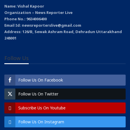
Name: Vishal Kapoor
Organization – News Reporter Live
Phone No.: 9634006400
Email Id: newsreporterslive@gmail.com
Address: 126/B, Sewak Ashram Road, Dehradun Uttarakhand
248001
Follow Us
Follow Us On Facebook
Follow Us On Twitter
Subscribe Us On Youtube
Follow Us On Instagram