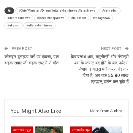
#ChiefMinister #Dhami #uttarakhandnews #latestnews
#dehradun
#dehradunnews
#jobes #happynews
#tajakhber
#todaynews
#uksssc
#uttarakhandnews
PREV POST
NEXT POST
कोटद्वार दुगड्डा मार्ग पर हादसा, एक
केदारनाथ धाम, यमुनोत्री और गंगोत्री
बाइक सवार की बाइक रपटने से मौत
धाम के कपाट बंद होने के बाद पर्यटन
विभाग ने यात्रा पंजीकरण बंद कर
दिया है, अब तक 55.80 लाख
श्रद्धालु दर्शन कर चुके हैं
You Might Also Like
More From Author
उत्तराखंड न्यूज़
उत्तराखंड न्यूज़