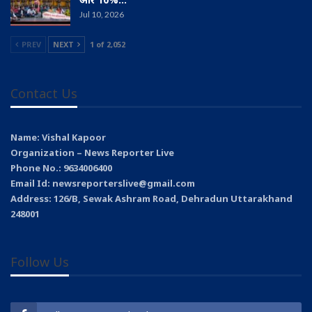
Jul 10, 2026
PREV
NEXT
1 of 2,052
Contact Us
Name: Vishal Kapoor
Organization – News Reporter Live
Phone No.: 9634006400
Email Id: newsreporterslive@gmail.com
Address: 126/B, Sewak Ashram Road, Dehradun Uttarakhand
248001
Follow Us