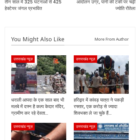
तीन साल में 325 घटनाओं से 425
आंदोलन उग्र, पानी की टंकी पर चढ़ीं
हेक्टेयर जंगल प्रभावित
ज्योति रौतेला
You Might Also Like
More From Author
उत्तराखंड न्यूज़
उत्तराखंड न्यूज़
धराली आपदा के एक साल बाद भी
हरिद्वार में कांवड़ यात्रा ने पकड़ी
मलबे में दफ्न है कल्प केदार मंदिर,
रफ्तार, एक करोड़ से ज्यादा
ग्रामीण कर रहे देवता…
शिवभक्त ले जा चुके हैं…
उत्तराखंड न्यूज़
उत्तराखंड न्यूज़