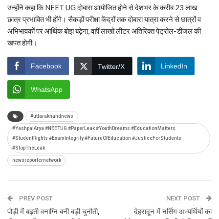
उन्होंने कहा कि NEET UG दोबारा आयोजित होने से देशभर के करीब 23 लाख
छात्र प्रभावित भी होंगे। सैकड़ों परीक्षा केंद्रों तक दोबारा यात्रा करने से छात्रों व
अभिभावकों पर आर्थिक बोझ बढ़ेगा, वहीं लाखों लीटर अतिरिक्त पेट्रोल-डीजल की
खपत होगी।
Facebook
LinkedIn
Twitter/X
WhatsApp
#uttarakhandnews
#YashpalArya #NEETUG #PaperLeak #YouthDreams #EducationMatters
#StudentRights #ExamIntegrity #FutureOfEducation #JusticeForStudents
#StopTheLeak
newsreporternetwork
PREV POST
NEXT POST
पौड़ी में बढ़ती वनाग्नि बनी बड़ी चुनौती,
देहरादून में नर्सिंग अभ्यर्थियों का