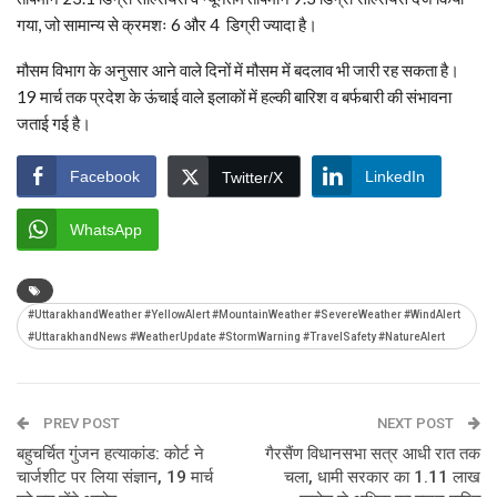
गया, जो सामान्य से क्रमशः 6 और 4 डिग्री ज्यादा है।
मौसम विभाग के अनुसार आने वाले दिनों में मौसम में बदलाव भी जारी रह सकता है।
19 मार्च तक प्रदेश के ऊंचाई वाले इलाकों में हल्की बारिश व बर्फबारी की संभावना
जताई गई है।
Facebook
LinkedIn
Twitter/X
WhatsApp
#UttarakhandWeather #YellowAlert #MountainWeather #SevereWeather #WindAlert
#UttarakhandNews #WeatherUpdate #StormWarning #TravelSafety #NatureAlert
PREV POST
NEXT POST
बहुचर्चित गुंजन हत्याकांड: कोर्ट ने
गैरसैंण विधानसभा सत्र आधी रात तक
चार्जशीट पर लिया संज्ञान, 19 मार्च
चला, धामी सरकार का 1.11 लाख