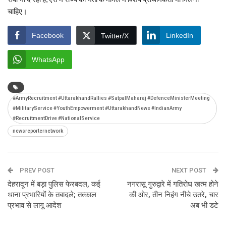
चाहिए।
Facebook
LinkedIn
Twitter/X
WhatsApp
#ArmyRecruitment #UttarakhandRallies #SatpalMaharaj #DefenceMinisterMeeting
#MilitaryService #YouthEmpowerment #UttarakhandNews #IndianArmy
#RecruitmentDrive #NationalService
newsreporternetwork
PREV POST
NEXT POST
देहरादून में बड़ा पुलिस फेरबदल, कई
नगरासू गुरुद्वारे में गतिरोध खत्म होने
थाना प्रभारियों के तबादले; तत्काल
की ओर, तीन निहंग नीचे उतरे, चार
प्रभाव से लागू आदेश
अब भी डटे