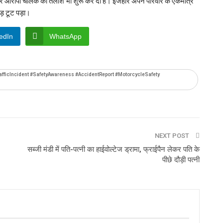
लेकर आरोपी चालक की तलाश भी शुरू कर दी है। इजहार अपने परिवार के एकमात्र
ड़ टूट पड़ा।
edIn
WhatsApp
fficIncident #SafetyAwareness #AccidentReport #MotorcycleSafety
NEXT POST
सब्जी मंडी में पति-पत्नी का हाईवोल्टेज ड्रामा, फ्राईपैन लेकर पति के
पीछे दौड़ी पत्नी