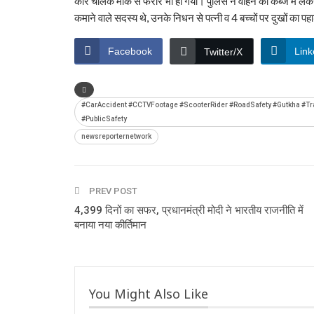
कार चालक मौके से फरार भी हो गया। पुलिस ने वाहन को कब्जे में 
कमाने वाले सदस्य थे, उनके निधन से पत्नी व 4 बच्चों पर दुखों का पहा
Facebook
Link
Twitter/X
#CarAccident #CCTVFootage #ScooterRider #RoadSafety #Gutkha #Tra
#PublicSafety
newsreporternetwork
PREV POST
4,399 दिनों का सफर, प्रधानमंत्री मोदी ने भारतीय राजनीति में
बनाया नया कीर्तिमान
You Might Also Like