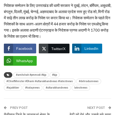
निवेशक सम्मेलन के लिए उत्तराखंड की धामी सरकार ने दुबई, लंदन, बर्मिघम, अबुधाबी,
बंगलुरु, दिल्ली, मुंबई, चेन्नई, अहमदाबाद के अलावा प्रदेश स्तर हुए रोड शो, मिनी रोड
में साढ़े तीन लाख करोड़ के निवेश पर करार किया था। निवेशक सम्मेलन के पहले दिन
निवेशकों के साथ अलग-अलग क्षेत्रों में 44 हजार करोड़ के निवेश पर एमओयू किया
गया। इसके अलावा अदाणी एंटरप्राइज के निदेशक प्रणव अदाणी ने 1700 करोड़
के निवेश का एलान भी किया।
Facebook
LinkedIn
Twitter/X
WhatsApp
#amitshah #pmmodi #bjp
#bjp
#ChiefMinister #Dhami #uttarakhandnews #latestnews
#dehradunnews
#tajakhber
#todaynews
#uttarakhandnews
latestnews
PREV POST
NEXT POST
नैनीताल जिले के लालकुआं क्षेत्र के
बेटी को गेहूं और उससे बने खाद्य