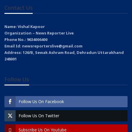
Contact Us
Name: Vishal Kapoor
Organization – News Reporter Live
Phone No.: 9634006400
Email Id: newsreporterslive@gmail.com
Address: 126/B, Sewak Ashram Road, Dehradun Uttarakhand
248001
Follow Us
Follow Us On Facebook
Follow Us On Twitter
Subscribe Us On Youtube