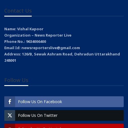
Contact Us
Name: Vishal Kapoor
Organization – News Reporter Live
Phone No.: 9634006400
Email Id: newsreporterslive@gmail.com
Address: 126/B, Sewak Ashram Road, Dehradun Uttarakhand
248001
Follow Us
Follow Us On Facebook
Follow Us On Twitter