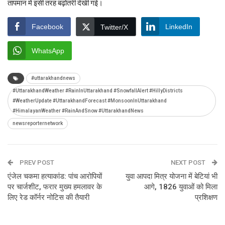
तापमान में इसी तरह बढ़ोतरी देखी गई।
Facebook
LinkedIn
Twitter/X
WhatsApp
#uttarakhandnews
#UttarakhandWeather #RainInUttarakhand #SnowfallAlert #HillyDistricts
#WeatherUpdate #UttarakhandForecast #MonsoonInUttarakhand
#HimalayanWeather #RainAndSnow #UttarakhandNews
newsreporternetwork
PREV POST
NEXT POST
एंजेल चकमा हत्याकांड: पांच आरोपियों
युवा आपदा मित्र योजना में बेटियां भी
पर चार्जशीट, फरार मुख्य हमलावर के
आगे, 1826 युवाओं को मिला
लिए रेड कॉर्नर नोटिस की तैयारी
प्रशिक्षण