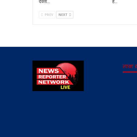
देवता…
हैं…
PREV
NEXT
ताज़ा 