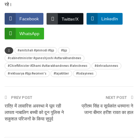
रहे।
Facebook
LinkedIn
Twitter/X
WhatsApp
#amitshah #pmmodi #bjp
#bjp
#cabinetminister #ganeshjoshi #uttarakhandnews
#ChiefMinister #Dhami #uttarakhandnews #latestnews
#dehradunnews
#rekhaarya #bjp #women's
#tajakhber
#todaynews
PREV POST
NEXT POST
रात्रि में लावारिस अवस्था मे घूम रही
प्रीतम सिंह व सूर्यकांत धस्माना ने
लापता नाबालिग बच्ची को दून पुलिस ने
जाना बीमार हरीश रावत का हाल
सकुशल परिजनों के किया सुपुर्द