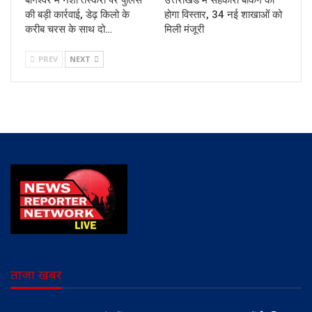
की बड़ी कार्रवाई, डेढ़ किलो के
होगा विस्तार, 34 नई शाखाओं को
करीब चरस के साथ दो…
मिली मंजूरी
PREV
NEXT
ताज़ा खबर