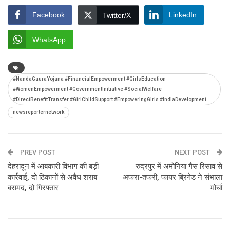
Facebook
LinkedIn
Twitter/X
WhatsApp
#NandaGauraYojana #FinancialEmpowerment #GirlsEducation
#WomenEmpowerment #GovernmentInitiative #SocialWelfare
#DirectBenefitTransfer #GirlChildSupport #EmpoweringGirls #IndiaDevelopment
newsreporternetwork
PREV POST
NEXT POST
देहरादून में आबकारी विभाग की बड़ी
रुद्रपुर में अमोनिया गैस रिसाव से
कार्रवाई, दो ठिकानों से अवैध शराब
अफरा-तफरी, फायर ब्रिगेड ने संभाला
बरामद, दो गिरफ्तार
मोर्चा