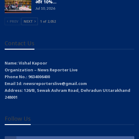
और 10%…
Jul 10, 2026
PREV
NEXT
1 of 2,052
Contact Us
Name: Vishal Kapoor
Organization – News Reporter Live
Phone No.: 9634006400
Email Id: newsreporterslive@gmail.com
Address: 126/B, Sewak Ashram Road, Dehradun Uttarakhand
248001
Follow Us