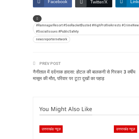
Facebook
Link
Twitter/X
#RamnagarResort #SexRacketBusted #HighProfileArrests #CrimeNews
#SocialIssues #PublicSafety
newsreporternetwork
PREV POST
नैनीताल में दर्दनाक हादसा: होटल की बालकनी से गिरकर 3 वर्षीय
मासूम की मौत, परिवार पर टूटा दुखों का पहाड़
You Might Also Like
उत्तराखंड न्यूज़
उत्तराखंड न्यूज़