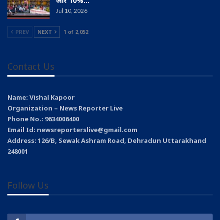
और 10%…
Jul 10, 2026
PREV
NEXT
1 of 2,052
Contact Us
Name: Vishal Kapoor
Organization – News Reporter Live
Phone No.: 9634006400
Email Id: newsreporterslive@gmail.com
Address: 126/B, Sewak Ashram Road, Dehradun Uttarakhand
248001
Follow Us