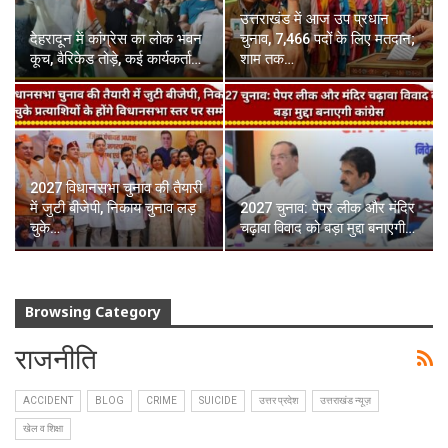
उत्तराखंड में आज उप प्रधान
देहरादून में कांग्रेस का लोक भवन
चुनाव, 7,466 पदों के लिए मतदान;
कूच, बैरिकेड तोड़े, कई कार्यकर्ता…
शाम तक…
2027 विधानसभा चुनाव की तैयारी
में जुटी बीजेपी, निकाय चुनाव लड़
2027 चुनाव: पेपर लीक और मंदिर
चुके…
चढ़ावा विवाद को बड़ा मुद्दा बनाएगी…
Browsing Category
राजनीति
ACCIDENT
BLOG
CRIME
SUICIDE
उत्तर प्रदेश
उत्तराखंड न्यूज़
खेल व शिक्षा