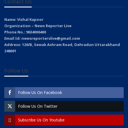
Contact Us
Name: Vishal Kapoor
Organization – News Reporter Live
Phone No.: 9634006400
Email Id: newsreporterslive@gmail.com
Address: 126/B, Sewak Ashram Road, Dehradun Uttarakhand
248001
Follow Us
Follow Us On Facebook
Follow Us On Twitter
Subscribe Us On Youtube