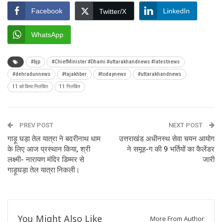
Facebook
LinkedIn
Twitter/X
WhatsApp
#bjp
#ChiefMinister #Dhami #uttarakhandnews #latestnews
#dehradunnews
#tajakhber
#todaynews
#uttarakhandnews
11 को किया निलंबित
11 निलंबित
PREV POST
NEXT POST
गाड़ू घड़ा तेल यात्रा ने बदरीनाथ धाम
उत्तराखंड अधीनस्थ सेवा चयन आयोग
के लिए आज प्रस्थान किया, श्री
ने समूह-ग की 9 भर्तियों का कैलेंडर
लक्ष्मी- नारायण मंदिर डिम्मर से
जारी
गाड़ूघड़ा तेल यात्रा निकली।
You Might Also Like
More From Author