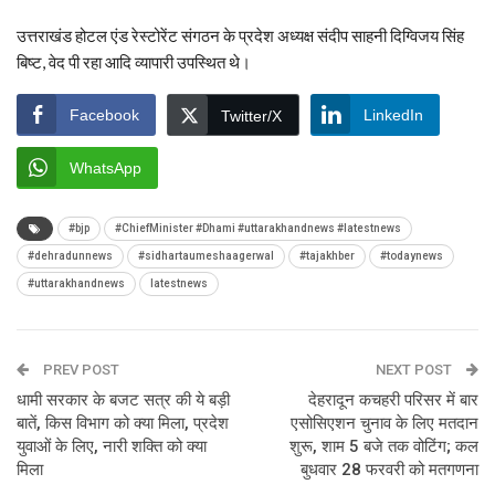
उत्तराखंड होटल एंड रेस्टोरेंट संगठन के प्रदेश अध्यक्ष संदीप साहनी दिग्विजय सिंह
बिष्ट, वेद पी रहा आदि व्यापारी उपस्थित थे।
Facebook
LinkedIn
Twitter/X
WhatsApp
#bjp
#ChiefMinister #Dhami #uttarakhandnews #latestnews
#dehradunnews
#sidhartaumeshaagerwal
#tajakhber
#todaynews
#uttarakhandnews
latestnews
PREV POST
NEXT POST
धामी सरकार के बजट सत्र की ये बड़ी
देहरादून कचहरी परिसर में बार
बातें, किस विभाग को क्या मिला, प्रदेश
एसोसिएशन चुनाव के लिए मतदान
युवाओं के लिए, नारी शक्ति को क्या
शुरू, शाम 5 बजे तक वोटिंग; कल
मिला
बुधवार 28 फरवरी को मतगणना