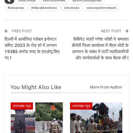
#davcollege
#dehradunnews
#premchandagerwal
#todaynews
#uttarakhandnews
latestnews
newsreporternetwork
PREV POST
NEXT POST
दिल्ली में आयोजित ग्लोबल इन्वेस्टर
कैबिनेट मंत्री गणेश जोशी ने चम्पावत
समिट 2023 के रोड शो में लगभग
बीजेपी जिला कार्यालय में पीएम मोदी के
19385 करोड रुपए के एमओयू किए
आगमन के संबंध में पार्टी पदाधिकारियों
गए I
और कार्यकर्ताओं के साथ बैठक की I
You Might Also Like
More From Author
उत्तराखंड न्यूज़
उत्तराखंड न्यूज़