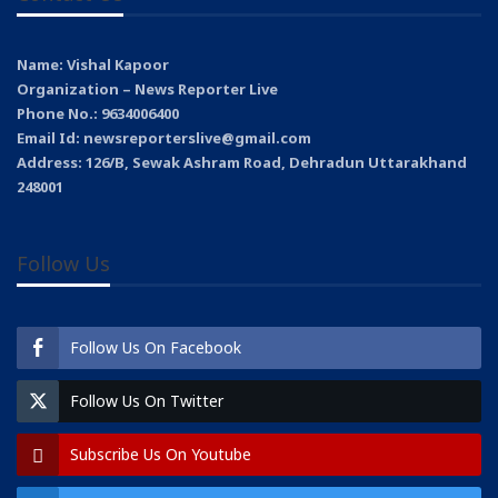
Name: Vishal Kapoor
Organization – News Reporter Live
Phone No.: 9634006400
Email Id: newsreporterslive@gmail.com
Address: 126/B, Sewak Ashram Road, Dehradun Uttarakhand
248001
Follow Us
Follow Us On Facebook
Follow Us On Twitter
Subscribe Us On Youtube